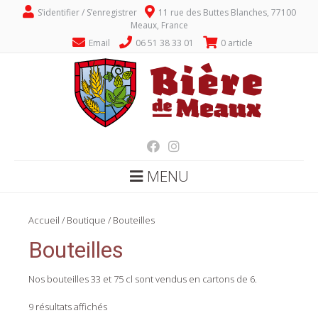
S’identifier / S’enregistrer
11 rue des Buttes Blanches, 77100
Meaux, France
Email
06 51 38 33 01
0 article
MENU
Accueil
/
Boutique
/ Bouteilles
Bouteilles
Nos bouteilles 33 et 75 cl sont vendus en cartons de 6.
9 résultats affichés