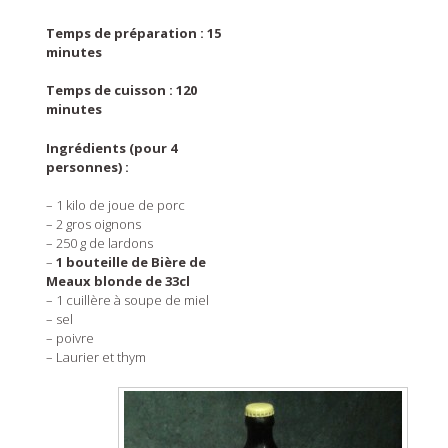
Temps de préparation : 15
minutes
Temps de cuisson : 120
minutes
Ingrédients (pour 4
personnes) :
– 1 kilo de joue de porc
– 2 gros oignons
– 250 g de lardons
–
1 bouteille de Bière de
Meaux blonde de 33cl
– 1 cuillère à soupe de miel
– sel
– poivre
– Laurier et thym