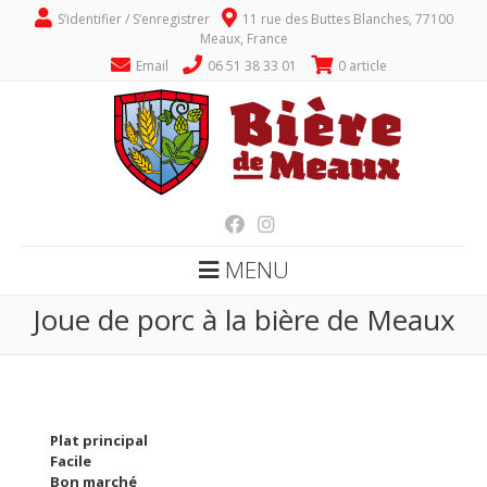
S’identifier / S’enregistrer
11 rue des Buttes Blanches, 77100
Meaux, France
Email
06 51 38 33 01
0 article
MENU
Joue de porc à la bière de Meaux
Plat principal
Facile
Bon marché