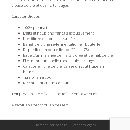
à base de blé et des fruits rouges.
Caractéristiques:
100% pur malt
Malts et houblons français exclusivement
Non filtrée et non pasteurisée
Bénéficie d’une re-fermentation en bouteille
Disponible en bouteilles de 33cl et 75cl
Issue d’un mélange de malts d’orge et de malt de blé
Elle arbore une belle robe couleur rouge
Caractère riche de blé. Laisse un goût fruité en
bouche.
Titre 5° en alcool
Ne contient aucun colorant
Température de dégustation idéale entre 4° et 6°
A servir en apéritif ou en dessert.
Post
navigation
Thème : Albar by
Kaira
—
Mentions légales