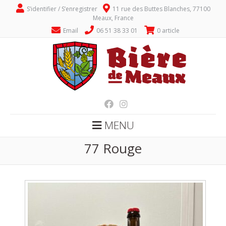
S’identifier / S’enregistrer
11 rue des Buttes Blanches, 77100
Meaux, France
Email
06 51 38 33 01
0 article
MENU
77 Rouge