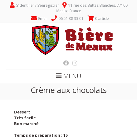
S’identifier / S’enregistrer
11 rue des Buttes Blanches, 77100
Meaux, France
Email
06 51 38 33 01
0 article
MENU
Crème aux chocolats
Dessert
Très facile
Bon marché
Temps de préparation : 15