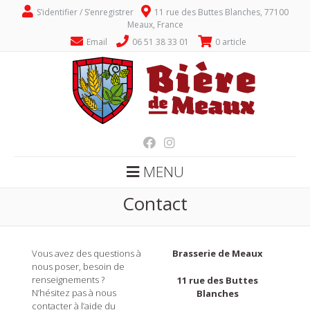
S’identifier / S’enregistrer
11 rue des Buttes Blanches, 77100
Meaux, France
Email
06 51 38 33 01
0 article
MENU
Contact
Vous avez des questions à
Brasserie de Meaux
nous poser, besoin de
renseignements ?
11 rue des Buttes
N’hésitez pas à nous
Blanches
contacter à l’aide du