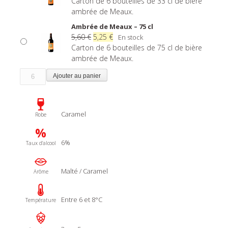
prix
prix
Carton de 6 bouteilles de 33 cl de bière
initial
actuel
ambrée de Meaux.
était :
est :
Ambrée de Meaux – 75 cl
3,00 €.
2,75 €.
Le
Le
5,60
€
5,25
€
En stock
prix
prix
Carton de 6 bouteilles de 75 cl de bière
initial
actuel
ambrée de Meaux.
était :
est :
quantité
Ajouter au panier
5,60 €.
5,25 €.
de
Ambrée
de
Meaux
Caramel
Robe
%
6%
Taux d'alcool
Malté / Caramel
Arôme
Entre 6 et 8°C
Température