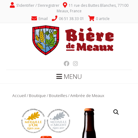
S’identifier / S’enregistrer
11 rue des Buttes Blanches, 77100
Meaux, France
Email
06 51 38 33 01
0 article
MENU
Accueil
/
Boutique
/
Bouteilles
/ Ambrée de Meaux