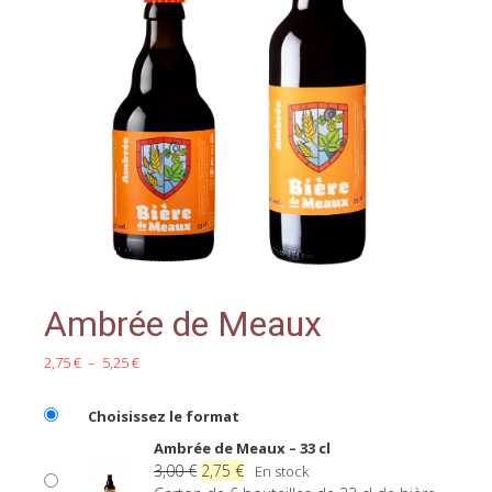
Ambrée de Meaux
Plage
2,75
€
–
5,25
€
de
prix :
Choisissez le format
2,75 €
à
Ambrée de Meaux – 33 cl
5,25 €
Le
Le
3,00
€
2,75
€
En stock