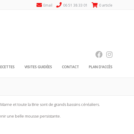
Email
06 51 38 33 01
0 article
RECETTES
VISITES GUIDÉES
CONTACT
PLAN D’ACCÈS
 Marne et toute la Brie sont de grands bassins céréaliers.
enir une belle mousse persistante.