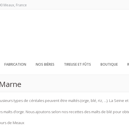
00 Meaux, France
FABRICATION
NOS BIÈRES
TIREUSE ET FÛTS
BOUTIQUE
t Marne
usieurs types de céréales peuvent être maltés (orge, blé, riz, …). La Seine et
es malts d’orge. Nous ajoutons selon nos recettes des malts de blé pour obt
ntours de Meaux